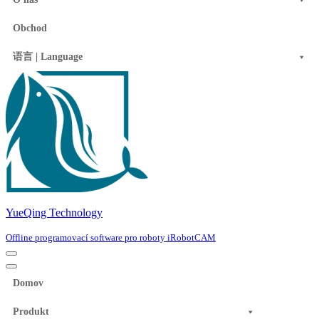
Obchod
语言 | Language
YueQing Technology
Offline programovací software pro roboty iRobotCAM
Navigation
Menu
Navigation
Menu
Domov
Produkt