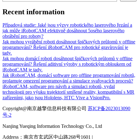
Recent information
Případová studie: Jaké jsou výzvy robotického laserového řezání a
jak může iRobotCAM efektivně dosáhnout 5osého laserového
obrábění pro roboty?
Jak mohou vyrábění roboti dosáhnout špičkových průlomů v offline
programování? Řešení iRobotCAM pro robotické gravírování je
tady.
Jak mohou domácí roboti dosáhnout špičkových průlomů v offline
programování? Řešení aditivní výroby s robotickým obloukem od
iRobotCAM je tady.
Jak iRobotCAM, domácí software pro offline programování robotů,
prolamuje omezení programování a simulace svařovacích procesů?
iRobotCAM, software pro návrh a simulaci robotů, vydal
technologii pro výuku trajektorií smíšené reality, kompatibilní s MR
zařízeními, jako jsou Hololens, HTC Vive a VisionPro.
Copyright@南京越擎信息科技有限公司
苏ICP备2023013090
号-2
Nanjing Yueqing Information Technology Co., Ltd
Address：南京市玄武区中山路268号1601 |