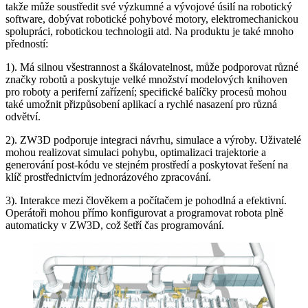
takže může soustředit své výzkumné a vývojové úsilí na robotický
software, dobývat robotické pohybové motory, elektromechanickou
spolupráci, robotickou technologii atd. Na produktu je také mnoho
předností:
1). Má silnou všestrannost a škálovatelnost, může podporovat různé
značky robotů a poskytuje velké množství modelových knihoven
pro roboty a periferní zařízení; specifické balíčky procesů mohou
také umožnit přizpůsobení aplikací a rychlé nasazení pro různá
odvětví.
2). ZW3D podporuje integraci návrhu, simulace a výroby. Uživatelé
mohou realizovat simulaci pohybu, optimalizaci trajektorie a
generování post-kódu ve stejném prostředí a poskytovat řešení na
klíč prostřednictvím jednorázového zpracování.
3). Interakce mezi člověkem a počítačem je pohodlná a efektivní.
Operátoři mohou přímo konfigurovat a programovat robota plně
automaticky v ZW3D, což šetří čas programování.