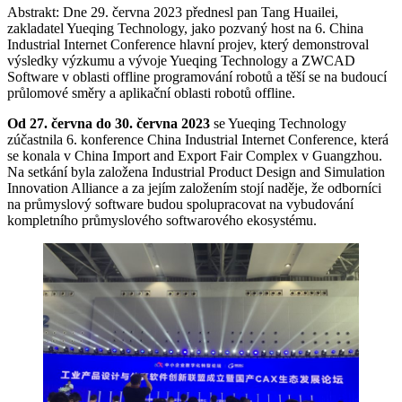
Abstrakt: Dne 29. června 2023 přednesl pan Tang Huailei,
zakladatel Yueqing Technology, jako pozvaný host na 6. China
Industrial Internet Conference hlavní projev, který demonstroval
výsledky výzkumu a vývoje Yueqing Technology a ZWCAD
Software v oblasti offline programování robotů a těší se na budoucí
průlomové směry a aplikační oblasti robotů offline.
Od 27. června do 30. června 2023
se Yueqing Technology
zúčastnila 6. konference China Industrial Internet Conference, která
se konala v China Import and Export Fair Complex v Guangzhou.
Na setkání byla založena Industrial Product Design and Simulation
Innovation Alliance a za jejím založením stojí naděje, že odborníci
na průmyslový software budou spolupracovat na vybudování
kompletního průmyslového softwarového ekosystému.