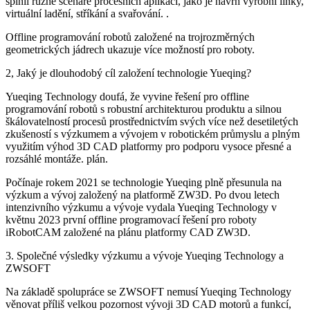
splnil různé scénáře procesních aplikací, jako je návrh výrobní linky,
virtuální ladění, stříkání a svařování. .
Offline programování robotů založené na trojrozměrných
geometrických jádrech ukazuje více možností pro roboty.
2, Jaký je dlouhodobý cíl založení technologie Yueqing?
Yueqing Technology doufá, že vyvine řešení pro offline
programování robotů s robustní architekturou produktu a silnou
škálovatelností procesů prostřednictvím svých více než desetiletých
zkušeností s výzkumem a vývojem v robotickém průmyslu a plným
využitím výhod 3D CAD platformy pro podporu vysoce přesné a
rozsáhlé montáže. plán.
Počínaje rokem 2021 se technologie Yueqing plně přesunula na
výzkum a vývoj založený na platformě ZW3D. Po dvou letech
intenzivního výzkumu a vývoje vydala Yueqing Technology v
květnu 2023 první offline programovací řešení pro roboty
iRobotCAM založené na plánu platformy CAD ZW3D.
3. Společné výsledky výzkumu a vývoje Yueqing Technology a
ZWSOFT
Na základě spolupráce se ZWSOFT nemusí Yueqing Technology
věnovat příliš velkou pozornost vývoji 3D CAD motorů a funkcí,