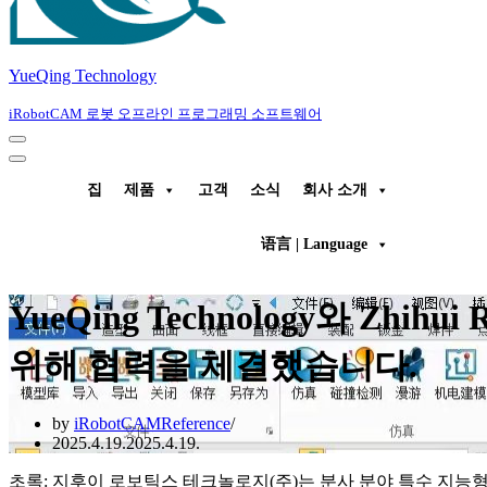
YueQing Technology
iRobotCAM 로봇 오프라인 프로그래밍 소프트웨어
Navigation
Menu
Navigation
Menu
집
제품
고객
소식
회사 소개
语言 | Language
YueQing Technology와 Z
위해 협력을 체결했습니다.
by
iRobotCAMReference
2025.4.19.
2025.4.19.
초록: 지후이 로보틱스 테크놀로지(주)는 분사 분야 특수 지능형