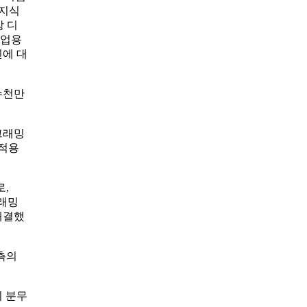
 지식
상 디
산업용
인에 대
수천만
그래밍
 적용
로,
그래밍
해결했
양측의
의 분무