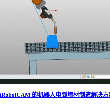
破，
国
产
机
器
人
离
线
编
程
软
件
iRobotCAM
发
布
V1.3
版
RobotCAM 的机器人电弧增材制造解决
本