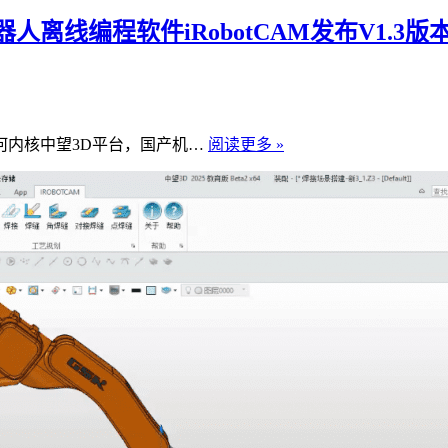
高
精
线编程软件iRobotCAM发布V1.3版
度
自
动
化
志
何内核中望3D平台，国产机…
阅读更多 »
应
在
用
机
器
人
高
端
应
用
工
艺
的
突