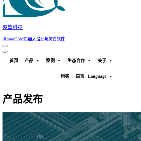
越擎科技
iRobotCAM机器人设计与仿真软件
导
导
航
航
首页
产品
案例
生态合作
关于
菜
菜
单
单
购买
语言 | Language
产品发布