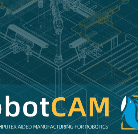
V1.5
正
式
发
布，
具
备
全
面
的
机
器
人
工
艺
能
力
与