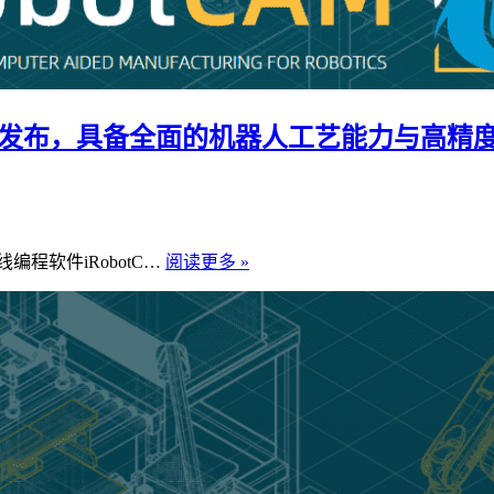
.5正式发布，具备全面的机器人工艺能力与高精
iRobotCAM
程软件iRobotC…
阅读更多 »
机
器
人
离
线
编
程
软
件