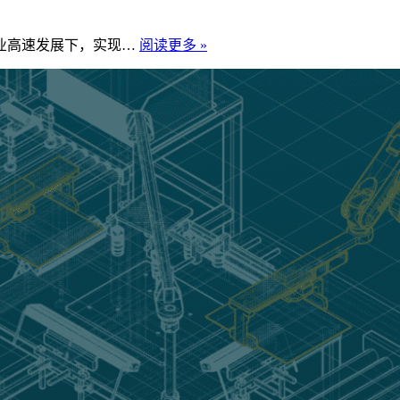
国
行业高速发展下，实现…
阅读更多 »
产
机
器
人
离
线
编
程
如
何
实
现
高
端
突
破，