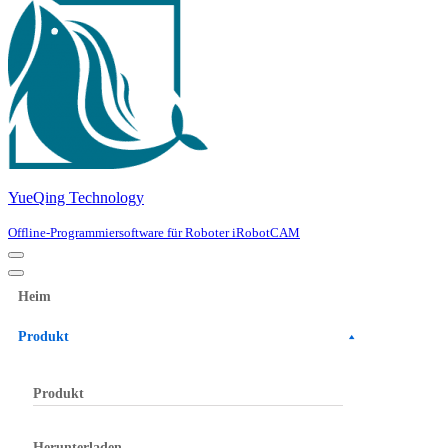
YueQing Technology
Offline-Programmiersoftware für Roboter iRobotCAM
Navigation
Menu
Navigation
Menu
Heim
Produkt
Produkt
Herunterladen