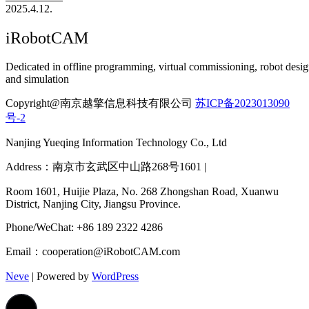
2025.4.12.
iRobotCAM
Dedicated in offline programming, virtual commissioning, robot desi
and simulation
Copyright@南京越擎信息科技有限公司
苏ICP备2023013090
号-2
Nanjing Yueqing Information Technology Co., Ltd
Address：南京市玄武区中山路268号1601 |
Room 1601, Huijie Plaza, No. 268 Zhongshan Road, Xuanwu
District, Nanjing City, Jiangsu Province.
Phone/WeChat: +86 189 2322 4286
Email：cooperation@iRobotCAM.com
Neve
| Powered by
WordPress