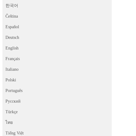
한국어
Čeština
Español
Deutsch
English
Français
Italiano
Polski
Português
Русский
Türkçe
ไทย
Tiếng Việt