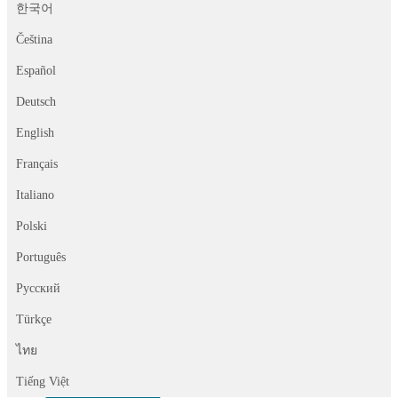
한국어
Čeština
Español
Deutsch
English
Français
Italiano
Polski
Português
Русский
Türkçe
ไทย
Tiếng Việt