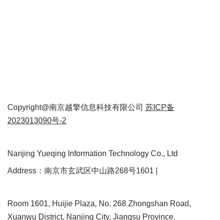
Copyright@南京越擎信息科技有限公司
苏ICP备
2023013090号-2
Nanjing Yueqing Information Technology Co., Ltd
Address：南京市玄武区中山路268号1601 |
Room 1601, Huijie Plaza, No. 268 Zhongshan Road,
Xuanwu District, Nanjing City, Jiangsu Province.