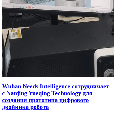
Wuhan Needs Intelligence сотрудничает
с Nanjing Yueqing Technology для
создания прототипа цифрового
двойника робота