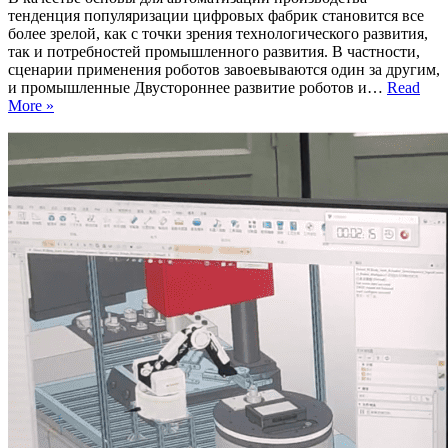
тенденция популяризации цифровых фабрик становится все
более зрелой, как с точки зрения технологического развития,
так и потребностей промышленного развития. В частности,
сценарии применения роботов завоевываются один за другим,
и промышленные Двустороннее развитие роботов и…
Read
Политехнический
More »
институт
промышленности
и
торговли
Гуандуна
рассказывает,
как
использовать
iRobotCAM
для
упрощения
проектирования
и
ввода
в
эксплуатацию
виртуальной
производственной
линии