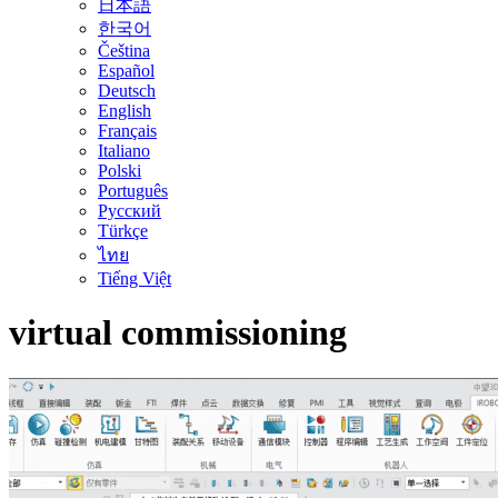
日本語
한국어
Čeština
Español
Deutsch
English
Français
Italiano
Polski
Português
Русский
Türkçe
ไทย
Tiếng Việt
virtual commissioning