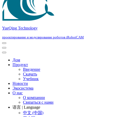
YueQing Technology
проектирование и моделирование роботов iRobotCAM
Navigation
Menu
Navigation
Menu
Дом
Продукт
Введение
Скачать
Учебник
Новости
Экосистема
О нас
О компании
Связаться с нами
语言 | Language
中文 (中国)