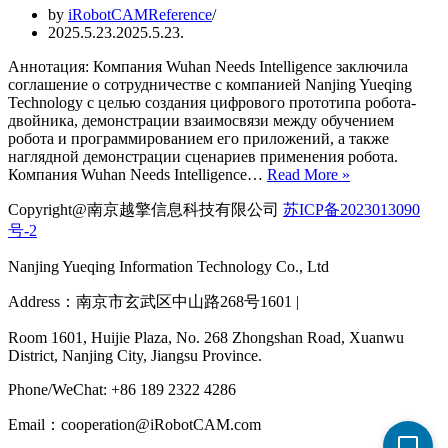
by
iRobotCAMReference
2025.5.23.
2025.5.23.
Аннотация: Компания Wuhan Needs Intelligence заключила
соглашение о сотрудничестве с компанией Nanjing Yueqing
Technology с целью создания цифрового прототипа робота-
двойника, демонстрации взаимосвязи между обучением
робота и программированием его приложений, а также
наглядной демонстрации сценариев применения робота.
Wuhan
Компания Wuhan Needs Intelligence…
Read More »
Needs
Copyright@南京越擎信息科技有限公司
苏ICP备2023013090
Intelligence
сотрудничает
号-2
с
Nanjing
Nanjing Yueqing Information Technology Co., Ltd
Yueqing
Technology
Address：南京市玄武区中山路268号1601 |
для
создания
Room 1601, Huijie Plaza, No. 268 Zhongshan Road, Xuanwu
прототипа
District, Nanjing City, Jiangsu Province.
цифрового
Phone/WeChat: +86 189 2322 4286
двойника
робота
Email：cooperation@iRobotCAM.com