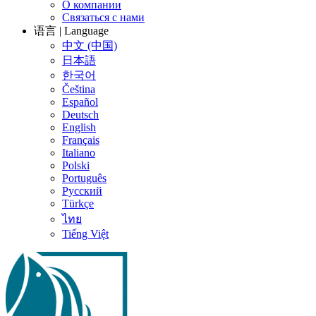
О компании
Связаться с нами
语言 | Language
中文 (中国)
日本語
한국어
Čeština
Español
Deutsch
English
Français
Italiano
Polski
Português
Русский
Türkçe
ไทย
Tiếng Việt