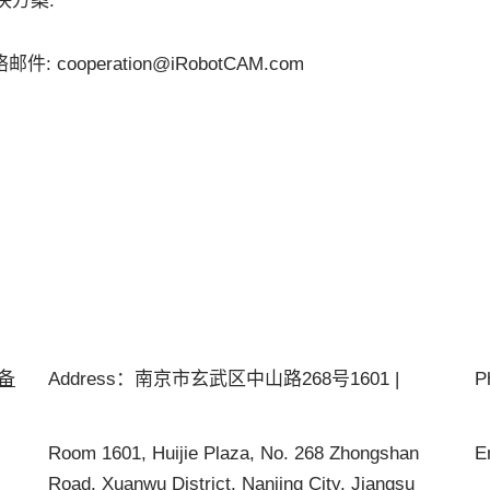
决方案.
件: cooperation@iRobotCAM.com
P备
Address：南京市玄武区中山路268号1601 |
P
Room 1601, Huijie Plaza, No. 268 Zhongshan
E
Road, Xuanwu District, Nanjing City, Jiangsu