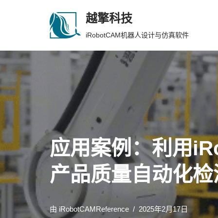
越擎科技
跳
iRobotCAM机器人设计与仿真软件
至
正
文
应用案例：利用iR
产品质量自动化检
由
iRobotCAMReference
2025年2月17日