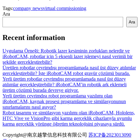
Tags:
company news
virtual commissioning
Ara
Ara
Recent information
Uygulama Örneği: Robotik lazer kesiminin zorlukları nelerdir ve
iRobotCAM, robotlar için 5 eksenli lazer işlemeyi nasıl verimli bir
şekilde gerçekleştirebilir?
Üretilen robotlar çevrimdışı programlamada nasıl üst düzey atılımlar
gerçekleştirebilir? İşte iRobotCAM robot gravür çözümü burada.
Yerli üretim robotlar çevrimdışı programlamada nasıl üst düzey
atılımlar gerçekleştirebilir? iRobotCAM’in robotik ark eklemeli
üretim çözümü burada devreye giriyor.
Yerli üretim çevrimdışı robot programlama yazılımı olan
iRobotCAM, kaynak prosesi programlama ve simülasyonunun
sınırlamalarını nasıl aşıyor?
Robot tasarımı ve simülasyon yazılımı olan iRobotCAM, Hololens,
HTC Vive ve VisionPro gibi karma gerçeklik cihazlarıyla uyumlu
karma gerçeklik yörünge öğretim teknolojisini piyasaya sürdü.
Copyright@南京越擎信息科技有限公司
苏ICP备2023013090