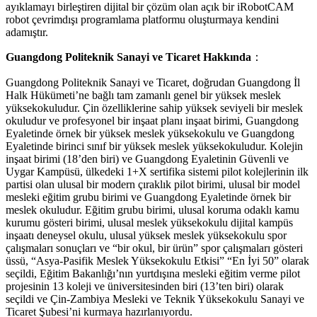
ayıklamayı birleştiren dijital bir çözüm olan açık bir iRobotCAM
robot çevrimdışı programlama platformu oluşturmaya kendini
adamıştır.
Guangdong Politeknik Sanayi ve Ticaret Hakkında
：
Guangdong Politeknik Sanayi ve Ticaret, doğrudan Guangdong İl
Halk Hükümeti’ne bağlı tam zamanlı genel bir yüksek meslek
yüksekokuludur. Çin özelliklerine sahip yüksek seviyeli bir meslek
okuludur ve profesyonel bir inşaat planı inşaat birimi, Guangdong
Eyaletinde örnek bir yüksek meslek yüksekokulu ve Guangdong
Eyaletinde birinci sınıf bir yüksek meslek yüksekokuludur. Kolejin
inşaat birimi (18’den biri) ve Guangdong Eyaletinin Güvenli ve
Uygar Kampüsü, ülkedeki 1+X sertifika sistemi pilot kolejlerinin ilk
partisi olan ulusal bir modern çıraklık pilot birimi, ulusal bir model
mesleki eğitim grubu birimi ve Guangdong Eyaletinde örnek bir
meslek okuludur. Eğitim grubu birimi, ulusal koruma odaklı kamu
kurumu gösteri birimi, ulusal meslek yüksekokulu dijital kampüs
inşaatı deneysel okulu, ulusal yüksek meslek yüksekokulu spor
çalışmaları sonuçları ve “bir okul, bir ürün” spor çalışmaları gösteri
üssü, “Asya-Pasifik Meslek Yüksekokulu Etkisi” “En İyi 50” olarak
seçildi, Eğitim Bakanlığı’nın yurtdışına mesleki eğitim verme pilot
projesinin 13 koleji ve üniversitesinden biri (13’ten biri) olarak
seçildi ve Çin-Zambiya Mesleki ve Teknik Yüksekokulu Sanayi ve
Ticaret Şubesi’ni kurmaya hazırlanıyordu.