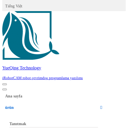
Tiếng Việt
YueQing Technology
iRobotCAM robot çevrimdışı programlama yazılımı
Navigation
Menu
Navigation
Menu
Ana sayfa
ürün
Tanıtmak