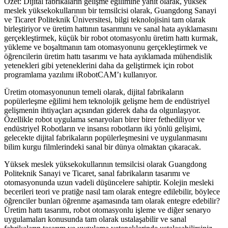
Özet: Dijital fabrikaların gelişme eğilimine yanıt olarak, yüksek
meslek yüksekokullarının bir temsilcisi olarak, Guangdong Sanayi
ve Ticaret Politeknik Üniversitesi, bilgi teknolojisini tam olarak
birleştiriyor ve üretim hattının tasarımını ve sanal hata ayıklamasını
gerçekleştirmek, küçük bir robot otomasyonlu üretim hattı kurmak,
yükleme ve boşaltmanın tam otomasyonunu gerçekleştirmek ve
öğrencilerin üretim hattı tasarımı ve hata ayıklamada mühendislik
yetenekleri gibi yeteneklerini daha da geliştirmek için robot
programlama yazılımı iRobotCAM’ı kullanıyor.
Üretim otomasyonunun temeli olarak, dijital fabrikaların
popülerleşme eğilimi hem teknolojik gelişme hem de endüstriyel
gelişmenin ihtiyaçları açısından giderek daha da olgunlaşıyor.
Özellikle robot uygulama senaryoları birer birer fethediliyor ve
endüstriyel Robotların ve insansı robotların iki yönlü gelişimi,
gelecekte dijital fabrikaların popülerleşmesini ve uygulanmasını
bilim kurgu filmlerindeki sanal bir dünya olmaktan çıkaracak.
Yüksek meslek yüksekokullarının temsilcisi olarak Guangdong
Politeknik Sanayi ve Ticaret, sanal fabrikaların tasarımı ve
otomasyonunda uzun vadeli düşüncelere sahiptir. Kolejin mesleki
becerileri teori ve pratiğe nasıl tam olarak entegre edilebilir, böylece
öğrenciler bunları öğrenme aşamasında tam olarak entegre edebilir?
Üretim hattı tasarımı, robot otomasyonlu işleme ve diğer senaryo
uygulamaları konusunda tam olarak ustalaşabilir ve sanal