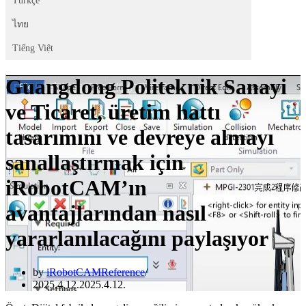
Türkçe
ไทย
Tiếng Việt
Guangdong Politeknik Sanayi
ve Ticaret, üretim hattı
tasarımını ve devreye almayı
sanallaştırmak için
iRobotCAM’ın
avantajlarından nasıl
yararlanılacağını paylaşıyor
by
iRobotCAMReference
2025.4.12.
2025.4.12.