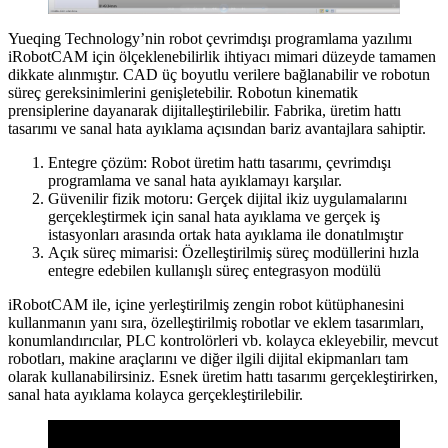
Yueqing Technology’nin robot çevrimdışı programlama yazılımı
iRobotCAM için ölçeklenebilirlik ihtiyacı mimari düzeyde tamamen
dikkate alınmıştır. CAD üç boyutlu verilere bağlanabilir ve robotun
süreç gereksinimlerini genişletebilir. Robotun kinematik
prensiplerine dayanarak dijitalleştirilebilir. Fabrika, üretim hattı
tasarımı ve sanal hata ayıklama açısından bariz avantajlara sahiptir.
Entegre çözüm: Robot üretim hattı tasarımı, çevrimdışı
programlama ve sanal hata ayıklamayı karşılar.
Güvenilir fizik motoru: Gerçek dijital ikiz uygulamalarını
gerçekleştirmek için sanal hata ayıklama ve gerçek iş
istasyonları arasında ortak hata ayıklama ile donatılmıştır
Açık süreç mimarisi: Özelleştirilmiş süreç modüllerini hızla
entegre edebilen kullanışlı süreç entegrasyon modülü
iRobotCAM ile, içine yerleştirilmiş zengin robot kütüphanesini
kullanmanın yanı sıra, özelleştirilmiş robotlar ve eklem tasarımları,
konumlandırıcılar, PLC kontrolörleri vb. kolayca ekleyebilir, mevcut
robotları, makine araçlarını ve diğer ilgili dijital ekipmanları tam
olarak kullanabilirsiniz. Esnek üretim hattı tasarımı gerçekleştirirken,
sanal hata ayıklama kolayca gerçekleştirilebilir.