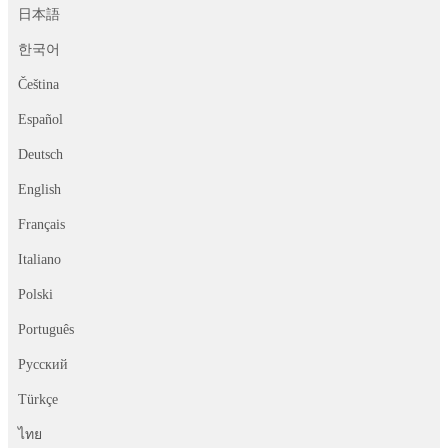
日本語
한국어
Čeština
Español
Deutsch
English
Français
Italiano
Polski
Português
Русский
Türkçe
ไทย