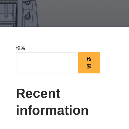
検索
検
索
Recent
information