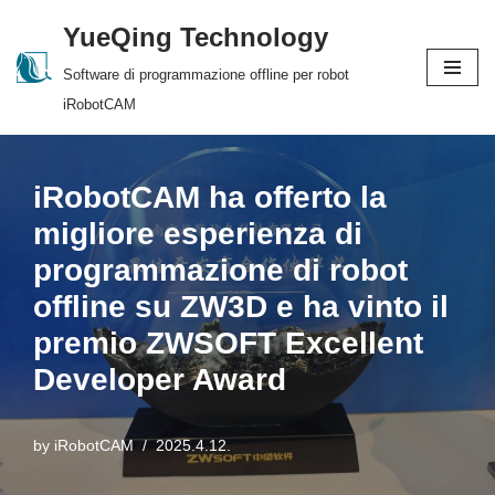
YueQing Technology
Skip
Software di programmazione offline per robot
to
iRobotCAM
content
iRobotCAM ha offerto la
migliore esperienza di
programmazione di robot
offline su ZW3D e ha vinto il
premio ZWSOFT Excellent
Developer Award
by
iRobotCAM
2025.4.12.