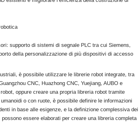
 3D esistenti e migliorare l’efficienza della costruzione di
robotica
sori: supporto di sistemi di segnale PLC tra cui Siemens,
porto della personalizzazione di più dispositivi di accesso
striali, è possibile utilizzare le librerie robot integrate, tra
, Guangzhou CNC, Huazhong CNC, Yuejiang, AUBO e
robot, oppure creare una propria libreria robot tramite
 umanoidi o con ruote, è possibile definire le informazioni
ondenti in base alle esigenze, e la definizione complessiva dei
cc., possono essere elaborati per creare una libreria completa