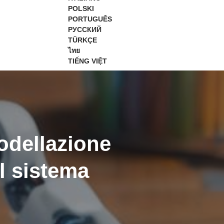
POLSKI
PORTUGUÊS
РУССКИЙ
TÜRKÇE
ไทย
TIẾNG VIỆT
odellazione
l sistema