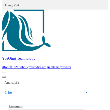
Tiếng Việt
YueQing Technology
iRobotCAM robot çevrimdışı programlama yazılımı
Navigation
Menu
Navigation
Menu
Ana sayfa
ürün
Tanıtmak