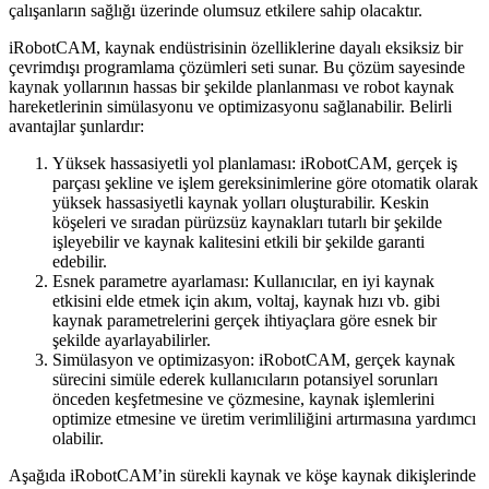
çalışanların sağlığı üzerinde olumsuz etkilere sahip olacaktır.
iRobotCAM, kaynak endüstrisinin özelliklerine dayalı eksiksiz bir
çevrimdışı programlama çözümleri seti sunar. Bu çözüm sayesinde
kaynak yollarının hassas bir şekilde planlanması ve robot kaynak
hareketlerinin simülasyonu ve optimizasyonu sağlanabilir. Belirli
avantajlar şunlardır:
Yüksek hassasiyetli yol planlaması: iRobotCAM, gerçek iş
parçası şekline ve işlem gereksinimlerine göre otomatik olarak
yüksek hassasiyetli kaynak yolları oluşturabilir. Keskin
köşeleri ve sıradan pürüzsüz kaynakları tutarlı bir şekilde
işleyebilir ve kaynak kalitesini etkili bir şekilde garanti
edebilir.
Esnek parametre ayarlaması: Kullanıcılar, en iyi kaynak
etkisini elde etmek için akım, voltaj, kaynak hızı vb. gibi
kaynak parametrelerini gerçek ihtiyaçlara göre esnek bir
şekilde ayarlayabilirler.
Simülasyon ve optimizasyon: iRobotCAM, gerçek kaynak
sürecini simüle ederek kullanıcıların potansiyel sorunları
önceden keşfetmesine ve çözmesine, kaynak işlemlerini
optimize etmesine ve üretim verimliliğini artırmasına yardımcı
olabilir.
Aşağıda iRobotCAM’in sürekli kaynak ve köşe kaynak dikişlerinde