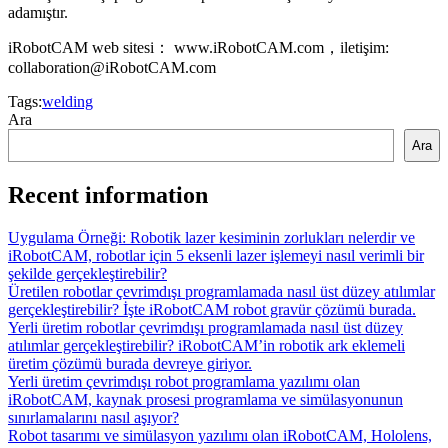
adamıştır.
iRobotCAM web sitesi： www.iRobotCAM.com，iletişim:
collaboration@iRobotCAM.com
Tags:
welding
Ara
Ara
Recent information
Uygulama Örneği: Robotik lazer kesiminin zorlukları nelerdir ve
iRobotCAM, robotlar için 5 eksenli lazer işlemeyi nasıl verimli bir
şekilde gerçekleştirebilir?
Üretilen robotlar çevrimdışı programlamada nasıl üst düzey atılımlar
gerçekleştirebilir? İşte iRobotCAM robot gravür çözümü burada.
Yerli üretim robotlar çevrimdışı programlamada nasıl üst düzey
atılımlar gerçekleştirebilir? iRobotCAM’in robotik ark eklemeli
üretim çözümü burada devreye giriyor.
Yerli üretim çevrimdışı robot programlama yazılımı olan
iRobotCAM, kaynak prosesi programlama ve simülasyonunun
sınırlamalarını nasıl aşıyor?
Robot tasarımı ve simülasyon yazılımı olan iRobotCAM, Hololens,