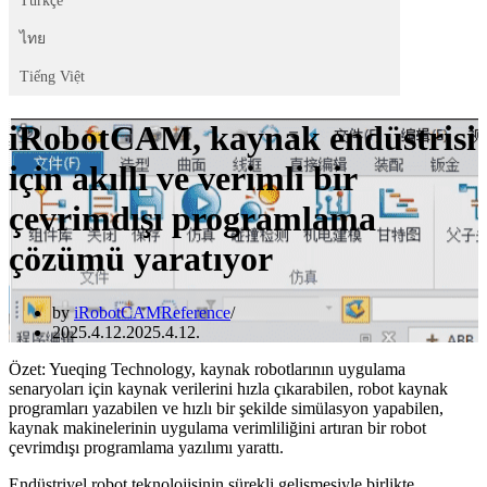
Türkçe
ไทย
Tiếng Việt
iRobotCAM, kaynak endüstrisi
için akıllı ve verimli bir
çevrimdışı programlama
çözümü yaratıyor
by
iRobotCAMReference
2025.4.12.
2025.4.12.
Özet: Yueqing Technology, kaynak robotlarının uygulama
senaryoları için kaynak verilerini hızla çıkarabilen, robot kaynak
programları yazabilen ve hızlı bir şekilde simülasyon yapabilen,
kaynak makinelerinin uygulama verimliliğini artıran bir robot
çevrimdışı programlama yazılımı yarattı.
Endüstriyel robot teknolojisinin sürekli gelişmesiyle birlikte,