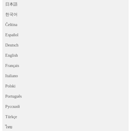
日本語
한국어
Čeština
Español
Deutsch
English
Français
Italiano
Polski
Português
Русский
Türkçe
ไทย