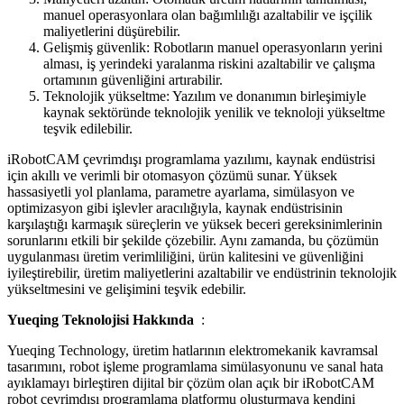
manuel operasyonlara olan bağımlılığı azaltabilir ve işçilik
maliyetlerini düşürebilir.
Gelişmiş güvenlik: Robotların manuel operasyonların yerini
alması, iş yerindeki yaralanma riskini azaltabilir ve çalışma
ortamının güvenliğini artırabilir.
Teknolojik yükseltme: Yazılım ve donanımın birleşimiyle
kaynak sektöründe teknolojik yenilik ve teknoloji yükseltme
teşvik edilebilir.
iRobotCAM çevrimdışı programlama yazılımı, kaynak endüstrisi
için akıllı ve verimli bir otomasyon çözümü sunar. Yüksek
hassasiyetli yol planlama, parametre ayarlama, simülasyon ve
optimizasyon gibi işlevler aracılığıyla, kaynak endüstrisinin
karşılaştığı karmaşık süreçlerin ve yüksek beceri gereksinimlerinin
sorunlarını etkili bir şekilde çözebilir. Aynı zamanda, bu çözümün
uygulanması üretim verimliliğini, ürün kalitesini ve güvenliğini
iyileştirebilir, üretim maliyetlerini azaltabilir ve endüstrinin teknolojik
yükseltmesini ve gelişimini teşvik edebilir.
Yueqing Teknolojisi Hakkında
:
Yueqing Technology, üretim hatlarının elektromekanik kavramsal
tasarımını, robot işleme programlama simülasyonunu ve sanal hata
ayıklamayı birleştiren dijital bir çözüm olan açık bir iRobotCAM
robot çevrimdışı programlama platformu oluşturmaya kendini