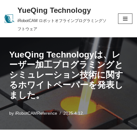
YueQing Technology
Skip
iRobotCAM ロボットオフラインプログラミングソ
to
フトウェア
content
YueQing Technologyは、レ
ーザー加工プログラミングと
シミュレーション技術に関す
るホワイトペーパーを発表し
ました。
by
iRobotCAMReference
2025.4.12.