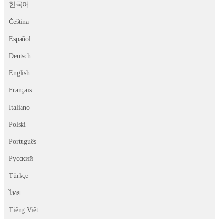
한국어
Čeština
Español
Deutsch
English
Français
Italiano
Polski
Português
Русский
Türkçe
ไทย
Tiếng Việt