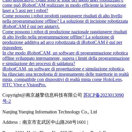
come può iRobotCAM realizzare in modo efficiente la lavorazione
laser a 5 assi per i robot?
Come possono i robot prodotti raggiungere risultati di alto livello
nella programmazione offline? La soluzione di incisione robotizzata
iRobotCAM è qui per aiutarvi.
Come possono i robot di produzione nazionale raggiungere risultati
di alto livello nella programmazione offline? La soluzione di
produzione additiva ad arco robotizzata di iRobotCAM è qui per
rispondere.
In che modo iRobotCAM, un software di programmazione robotica
offline sviluppato internamente, supera i limiti della programmazione
e simulazione dei processi di saldatura?
iRobotCAM, un software di progettazione e simulazione robotica,
ha rilasciato una tecnologia di insegnamento delle traiettorie in realtà
mista, compatibile con dispositivi di realtà mista come HoloLens,
HTC Vive e VisionPro.
Copyright@南京越擎信息科技有限公司
苏ICP备2023013090
号-2
Nanjing Yueqing Information Technology Co., Ltd
Address：南京市玄武区中山路268号1601 |