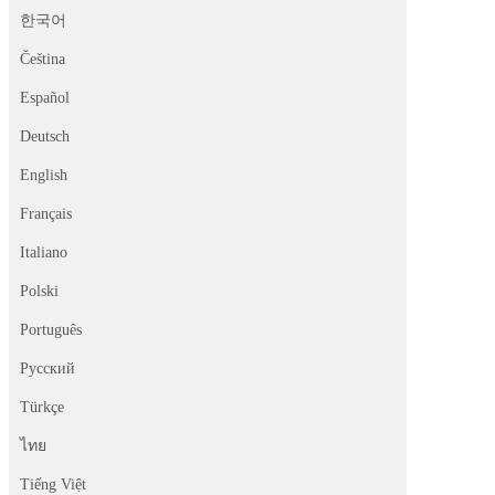
한국어
Čeština
Español
Deutsch
English
Français
Italiano
Polski
Português
Русский
Türkçe
ไทย
Tiếng Việt