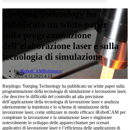
YueQing Technology ha
pubblicato un white paper
sulla programmazione
dell’elaborazione laser e sulla
tecnologia di simulazione
by
iRobotCAMReference
2025.4.12.
2025.4.13.
Riepilogo: Yueqing Technology ha pubblicato un white paper sulla
programmazione della tecnologia di simulazione e lavorazione laser,
che descrive le difficoltà del controllo ad alta precisione
dell’applicazione della tecnologia di lavorazione laser e analizza
ulteriormente la traiettoria e lo schema di simulazione della
lavorazione laser, come utilizzare in modo efficace iRobotCAM per
completare la lavorazione e la simulazione laser e migliorare
notevolmente lo sviluppo delle apparecchiature per scenari
applicativi di lavorazione laser e l’efficienza delle applicazioni di