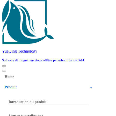
YueQing Technology
Software di programmazione offline per robot iRobotCAM
Navigation
Menu
Navigation
Menu
Home
Produit
Introduction du produit
Scarica e installazione