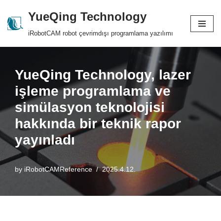
YueQing Technology
Skip
iRobotCAM robot çevrimdışı programlama yazılımı
to
content
YueQing Technology, lazer
işleme programlama ve
simülasyon teknolojisi
hakkında bir teknik rapor
yayınladı
by
iRobotCAMReference
2025.4.12.