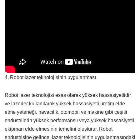
4. Robot lazer teknolojisinin uygulanması
Robot lazer teknolojisi esas olarak yüksek hassasiyetlidir
ve lazerler kullanılarak yüksek hassasiyetli üretim elde
etme yeteneği, havacılık, otomobil ve makine gibi çeşitli
endüstrilerin yüksek performanslı veya yüksek hassasiyetli
ekipman elde etmesinin temelini oluşturur. Robot
endüstrisine gelince, lazer teknolojisinin uygulanmasındaki