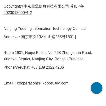
Copyright@南京越擎信息科技有限公司
苏ICP备
2023013090号-2
Nanjing Yueqing Information Technology Co., Ltd
Address：南京市玄武区中山路268号1601 |
Room 1601, Huijie Plaza, No. 268 Zhongshan Road,
Xuanwu District, Nanjing City, Jiangsu Province.
Phone/WeChat: +86 189 2322 4286
Email：cooperation@iRobotCAM.com
Neve
| Powered by
WordPress