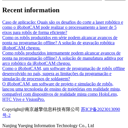
Recent information
Caso de aplicação: Quais são os desafios do corte a laser robótico e
como o iRobotCAM pode realizar o processamento a laser de 5
eixos para robôs de forma eficiente?
Como os robôs produzidos em série podem alcançar avanços de
ponta na programação offline? A solução de gravação robótica
iRobotCAM chegou.
Como robôs produzidos internamente podem alcançar avanços de
ponta na programação offline? A solução de manufatura aditiva por
arco robótico da iRobotCAM chegou.
Como o iRobotCAM, um software de programação de robôs offline
desenvolvido no país, supera as limitações da programação e
simulação de processos de soldagem?
O iRobotCAM, um software de projeto e simulação de robôs,
lançou uma tecnologia de ensino de trajetórias em realidade mista,
compatível com dispositivos de realidade mista como HoloLens,
HTC Vive e VisionPro.
Copyright@南京越擎信息科技有限公司
苏ICP备2023013090
号-2
Nanjing Yueqing Information Technology Co., Ltd