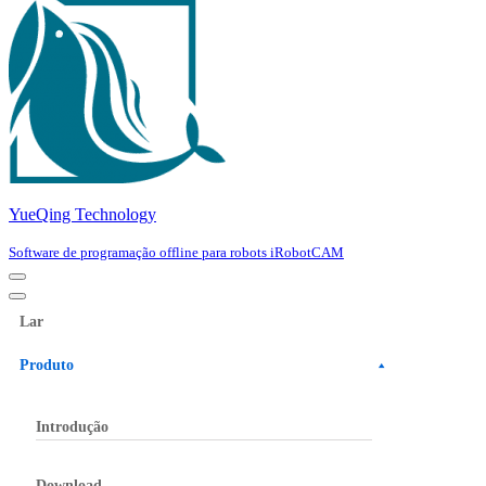
YueQing Technology
Software de programação offline para robots iRobotCAM
Navigation
Menu
Navigation
Menu
Lar
Produto
Introdução
Download