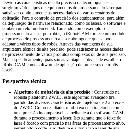
Devido às características de alta precisão da tecnologia laser,
surgiram vários tipos de equipamentos de processamento laser para
satisfazer continuamente as necessidades de vários cenários de
aplicação. Para o controlo de precisão dos equipamentos, para além
da depuração de hardware relacionado, como os lasers, o software é
também um elo fundamental. Tomando como exemplo o
processamento a laser por robôs, o iRobotCAM fornece um módulo
de processo de processamento a laser abrangente que se pode
adaptar a vários tipos de robôs. Através das vantagens da sua
arquitetura técnica de alta precisão, pode satisfazer as necessidades
de processamento de vários produtos complexos ou de alta precisão.
Mais especificamente, quais são as vantagens óbvias de escolher o
iRobotCAM como software de aplicação de processos de robôs
laser?
Perspectiva técnica
Algoritmo de trajetória de alta precisão
: Construído na
robusta plataforma ZW3D, este algoritmo avançado tira
partido das diversas características de trajetória de 2 a 5 eixos
do ZW3D. Como resultado, o robô executa trajetórias com
uma precisão incomparável, semelhante à do software CAM
durante o processamento a laser. Isto garante que o feixe de
laser é focado com precisão nas áreas de processamento alvo,
permitindo o corte, a soldadura e a gravação a laser de alta