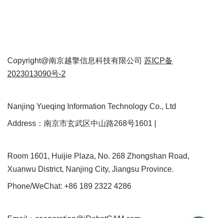
Copyright@南京越擎信息科技有限公司
苏ICP备
2023013090号-2
Nanjing Yueqing Information Technology Co., Ltd
Address：南京市玄武区中山路268号1601 |
Room 1601, Huijie Plaza, No. 268 Zhongshan Road,
Xuanwu District, Nanjing City, Jiangsu Province.
Phone/WeChat: +86 189 2322 4286