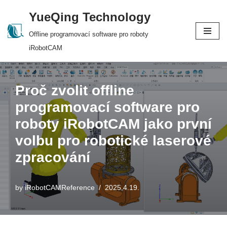
YueQing Technology
Skip
Offline programovací software pro roboty
to
iRobotCAM
content
Proč zvolit offline
programovací software pro
roboty iRobotCAM jako první
volbu pro robotické laserové
zpracování
by
iRobotCAMReference
2025.4.19.