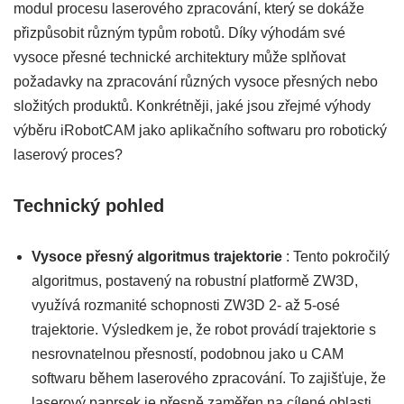
modul procesu laserového zpracování, který se dokáže
přizpůsobit různým typům robotů. Díky výhodám své
vysoce přesné technické architektury může splňovat
požadavky na zpracování různých vysoce přesných nebo
složitých produktů. Konkrétněji, jaké jsou zřejmé výhody
výběru iRobotCAM jako aplikačního softwaru pro robotický
laserový proces?
Technický pohled
Vysoce přesný algoritmus trajektorie
: Tento pokročilý
algoritmus, postavený na robustní platformě ZW3D,
využívá rozmanité schopnosti ZW3D 2- až 5-osé
trajektorie. Výsledkem je, že robot provádí trajektorie s
nesrovnatelnou přesností, podobnou jako u CAM
softwaru během laserového zpracování. To zajišťuje, že
laserový paprsek je přesně zaměřen na cílené oblasti