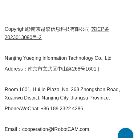
Copyright@南京越擎信息科技有限公司
苏ICP备
2023013090号-2
Nanjing Yueqing Information Technology Co., Ltd
Address：南京市玄武区中山路268号1601 |
Room 1601, Huijie Plaza, No. 268 Zhongshan Road,
Xuanwu District, Nanjing City, Jiangsu Province.
Phone/WeChat: +86 189 2322 4286
Email：cooperation@iRobotCAM.com