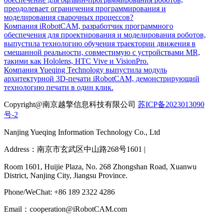
преодолевает ограничения программирования и
моделирования сварочных процессов?
Компания iRobotCAM, разработчик программного
обеспечения для проектирования и моделирования роботов,
выпустила технологию обучения траектории движения в
смешанной реальности, совместимую с устройствами MR,
такими как Hololens, HTC Vive и VisionPro.
Компания Yueqing Technology выпустила модуль
архитектурной 3D-печати iRobotCAM, демонстрирующий
технологию печати в один клик.
Copyright@南京越擎信息科技有限公司
苏ICP备2023013090
号-2
Nanjing Yueqing Information Technology Co., Ltd
Address：南京市玄武区中山路268号1601 |
Room 1601, Huijie Plaza, No. 268 Zhongshan Road, Xuanwu
District, Nanjing City, Jiangsu Province.
Phone/WeChat: +86 189 2322 4286
Email：cooperation@iRobotCAM.com