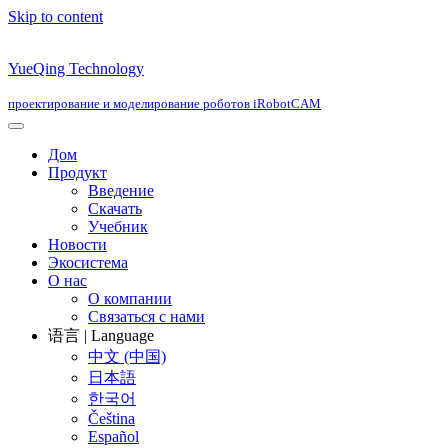
Skip to content
YueQing Technology
проектирование и моделирование роботов iRobotCAM
Дом
Продукт
Введение
Скачать
Учебник
Новости
Экосистема
О нас
О компании
Связаться с нами
语言 | Language
中文 (中国)
日本語
한국어
Čeština
Español