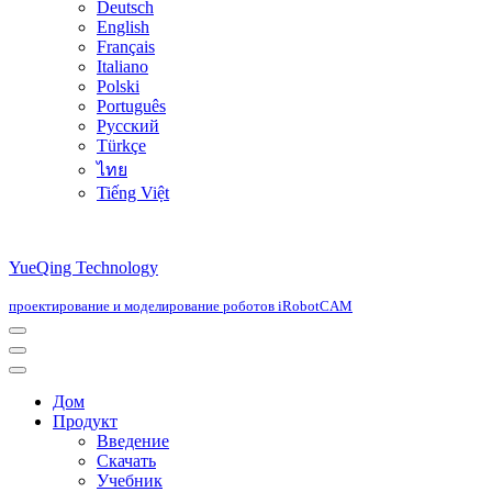
Deutsch
English
Français
Italiano
Polski
Português
Русский
Türkçe
ไทย
Tiếng Việt
YueQing Technology
проектирование и моделирование роботов iRobotCAM
Navigation
Menu
Navigation
Menu
Дом
Продукт
Введение
Скачать
Учебник