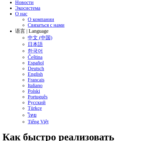
Новости
Экосистема
О нас
О компании
Связаться с нами
语言 | Language
中文 (中国)
日本語
한국어
Čeština
Español
Deutsch
English
Français
Italiano
Polski
Português
Русский
Türkçe
ไทย
Tiếng Việt
Как быстро реализовать