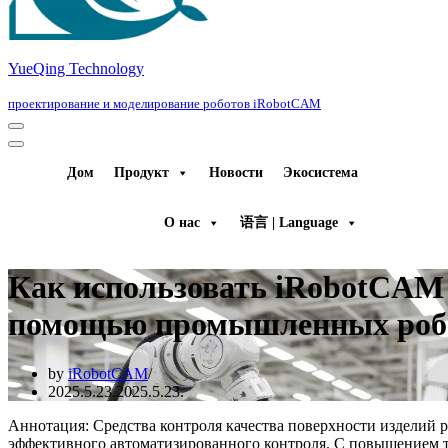
YueQing Technology
проектирование и моделирование роботов iRobotCAM
Navigation
Menu
Navigation
Menu
Дом
Продукт
Новости
Экосистема
О нас
语言 | Language
Как использовать iRobotCAM 
помощью промышленных роб
by
iRobotCAM
2025.5.23.
2025.5.23.
Аннотация: Средства контроля качества поверхности изделий р
эффективного автоматизированного контроля. С повышением т