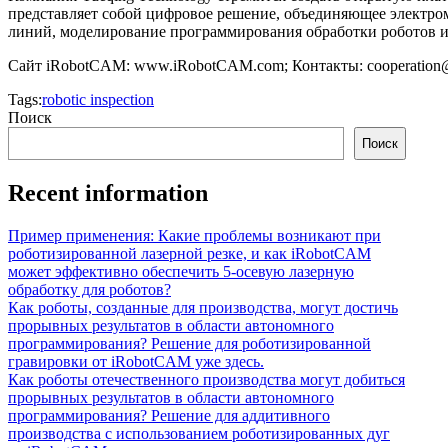
представляет собой цифровое решение, объединяющее электро
линий, моделирование программирования обработки роботов и
Сайт iRobotCAM: www.iRobotCAM.com; Контакты: cooperatio
Tags:
robotic inspection
Поиск
Поиск
Recent information
Пример применения: Какие проблемы возникают при
роботизированной лазерной резке, и как iRobotCAM
может эффективно обеспечить 5-осевую лазерную
обработку для роботов?
Как роботы, созданные для производства, могут достичь
прорывных результатов в области автономного
программирования? Решение для роботизированной
гравировки от iRobotCAM уже здесь.
Как роботы отечественного производства могут добиться
прорывных результатов в области автономного
программирования? Решение для аддитивного
производства с использованием роботизированных дуг