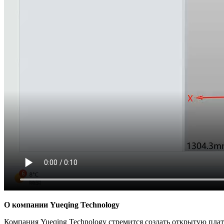
О компании Yueqing Technology
Компания Yueqing Technology стремится создать открытую пл