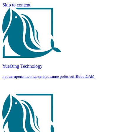
Skip to content
YueQing Technology
проектирование и моделирование роботов iRobotCAM