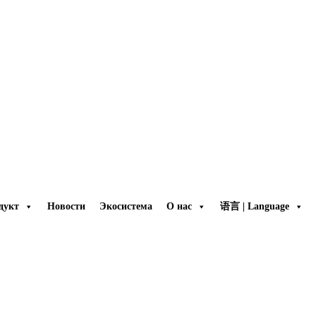
дукт
Новости
Экосистема
О нас
语言 | Language