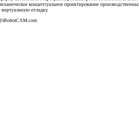
механическое концептуальное проектирование производственны
 виртуальную отладку.
n@iRobotCAM.com