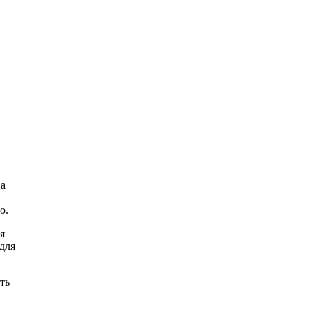
ва
о.
я
для
ть