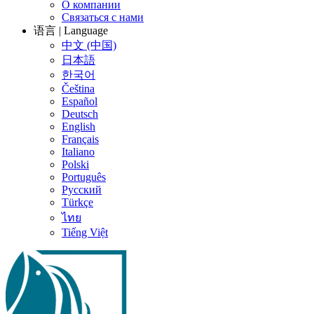
О компании
Связаться с нами
语言 | Language
中文 (中国)
日本語
한국어
Čeština
Español
Deutsch
English
Français
Italiano
Polski
Português
Русский
Türkçe
ไทย
Tiếng Việt