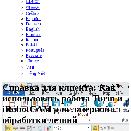
日本語
한국어
Čeština
Español
Deutsch
English
Français
Italiano
Polski
Português
Русский
Türkçe
ไทย
Tiếng Việt
Справка для клиента: Как
использовать робота Turin и
iRobotCAM для лазерной
обработки лезвий