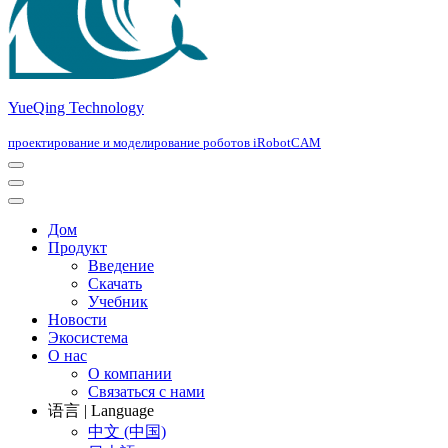
YueQing Technology
проектирование и моделирование роботов iRobotCAM
Navigation
Menu
Navigation
Menu
Дом
Продукт
Введение
Скачать
Учебник
Новости
Экосистема
О нас
О компании
Связаться с нами
语言 | Language
中文 (中国)