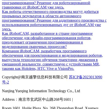
программирования? Решение для роботизированной
гравировки от iRobotCAM уже здесь.
Как роботы отечественного производства могут добиться
прорывных результатов в области автономного
программирования? Решение для аддитивного производства с
использованием роботизированных дуг от iRobotCAM уже
здесь.
Как iRobotCAM, разработанное в стране программное
обеспечение для офлайн-программирования роботов,
преодолевает ограничения программирования и
моделирования сварочных процессов?
Компания iRobotCAM, разработчик программного
обеспечения для проектирования и моделирования роботов,
выпустила технологию обучения траектории движения в
смешанной реальности, совместимую с устройствами MR,
такими как Hololens, HTC Vive и VisionPro.
Copyright@南京越擎信息科技有限公司
苏ICP备2023013090
号-2
Nanjing Yueqing Information Technology Co., Ltd
Address：南京市玄武区中山路268号1601 |
Room 1601, Huijie Plaza, No. 268 Zhongshan Road, Xuanwu