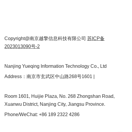
Copyright@南京越擎信息科技有限公司
苏ICP备
2023013090号-2
Nanjing Yueqing Information Technology Co., Ltd
Address：南京市玄武区中山路268号1601 |
Room 1601, Huijie Plaza, No. 268 Zhongshan Road,
Xuanwu District, Nanjing City, Jiangsu Province.
Phone/WeChat: +86 189 2322 4286