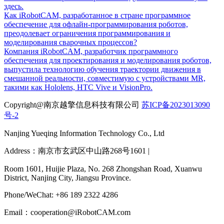
здесь.
Как iRobotCAM, разработанное в стране программное
обеспечение для офлайн-программирования роботов,
преодолевает ограничения программирования и
моделирования сварочных процессов?
Компания iRobotCAM, разработчик программного
обеспечения для проектирования и моделирования роботов,
выпустила технологию обучения траектории движения в
смешанной реальности, совместимую с устройствами MR,
такими как Hololens, HTC Vive и VisionPro.
Copyright@南京越擎信息科技有限公司
苏ICP备2023013090
号-2
Nanjing Yueqing Information Technology Co., Ltd
Address：南京市玄武区中山路268号1601 |
Room 1601, Huijie Plaza, No. 268 Zhongshan Road, Xuanwu
District, Nanjing City, Jiangsu Province.
Phone/WeChat: +86 189 2322 4286
Email：cooperation@iRobotCAM.com