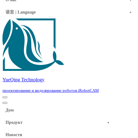
语言 | Language
YueQing Technology
проектирование и моделирование роботов iRobotCAM
Navigation
Menu
Navigation
Menu
Дом
Продукт
Новости