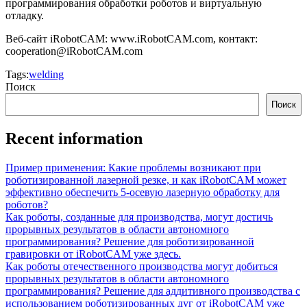
программирования обработки роботов и виртуальную
отладку.
Веб-сайт iRobotCAM: www.iRobotCAM.com, контакт:
cooperation@iRobotCAM.com
Tags:
welding
Поиск
Поиск
Recent information
Пример применения: Какие проблемы возникают при
роботизированной лазерной резке, и как iRobotCAM может
эффективно обеспечить 5-осевую лазерную обработку для
роботов?
Как роботы, созданные для производства, могут достичь
прорывных результатов в области автономного
программирования? Решение для роботизированной
гравировки от iRobotCAM уже здесь.
Как роботы отечественного производства могут добиться
прорывных результатов в области автономного
программирования? Решение для аддитивного производства с
использованием роботизированных дуг от iRobotCAM уже