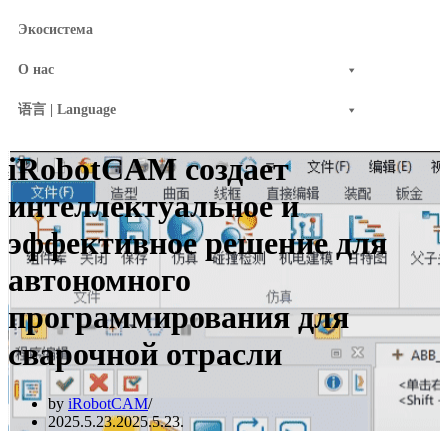
Экосистема
О нас
语言 | Language
iRobotCAM создает
интеллектуальное и
эффективное решение для
автономного
программирования для
сварочной отрасли
by
iRobotCAM
2025.5.23.
2025.5.23.