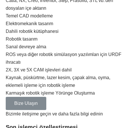
Catia, NX, Creo, Inventor, Step, Prasolid, STL vb.'den
dosyaları içe aktarın
Temel CAD modelleme
Elektromekanik tasarım
Dahili robotik kütüphanesi​
Robotik tasarım
Sanal devreye alma
ROS veya diğer robotik simülasyon yazılımları için URDF
ihracatı
2X, 3X ve 5X CAM işlevleri dahil
Kaynak, püskürtme, lazer kesim, çapak alma, oyma,
eklemeli işleme için robotik işleme
Karmaşık robotik işleme Yörünge Oluşturma
Bize Ulaşın
Bizimle iletişime geçin ve daha fazla bilgi edinin
Son işlemci özelleştirmesi