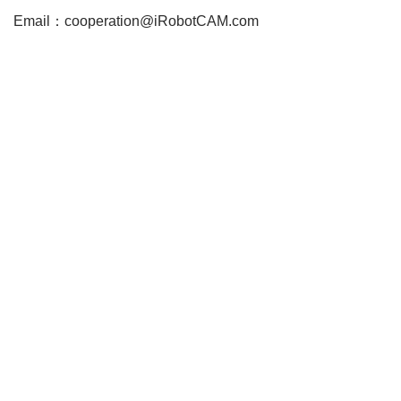
Email：cooperation@iRobotCAM.com
Neve
| Powered by
WordPress