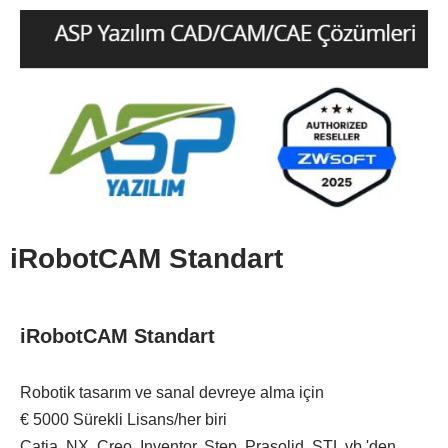
iRobotCAM Standart
iRobotCAM Standart
Robotik tasarım ve sanal devreye alma için
€
5000
Sürekli Lisans/her biri
Catia, NX, Creo, Inventor, Step, Prasolid, STL vb.'den