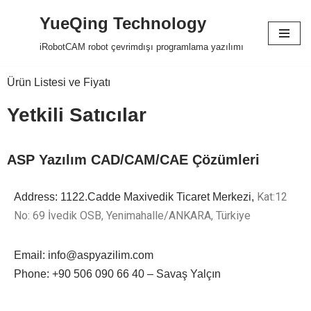
YueQing Technology
Skip
iRobotCAM robot çevrimdışı programlama yazılımı
to
content
Ürün Listesi ve Fiyatı
Yetkili Satıcılar​
ASP Yazılım CAD/CAM/CAE Çözümleri
Kat:12
Address: 1122.Cadde Maxivedik Ticaret Merkezi,
No: 69 İvedik OSB,
Yenimahalle/ANKARA, Türkiye
Email: info@aspyazilim.com
Phone: +90 506 090 66 40 – Savaş Yalçın