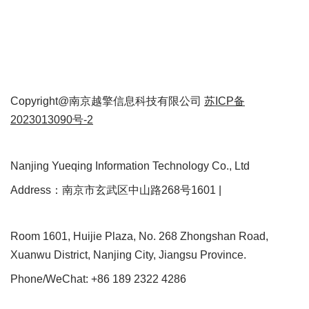
Copyright@南京越擎信息科技有限公司
苏ICP备
2023013090号-2
Nanjing Yueqing Information Technology Co., Ltd
Address：南京市玄武区中山路268号1601 |
Room 1601, Huijie Plaza, No. 268 Zhongshan Road,
Xuanwu District, Nanjing City, Jiangsu Province.
Phone/WeChat: +86 189 2322 4286