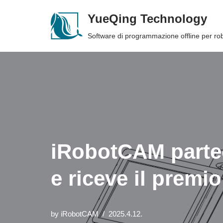
YueQing Technology
Skip
Software di programmazione offline per r
to
content
iRobotCAM parteci
e riceve il prem
by
iRobotCAM
2025.4.12.