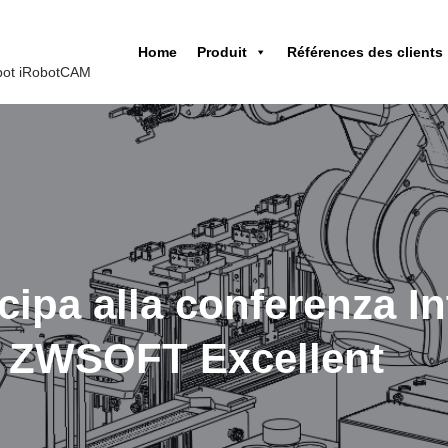
Home
Produit
Références des clients
obot iRobotCAM
pa alla conferenza Int
io ZWSOFT Excellent