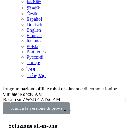
日本語
한국어
Čeština
Español
Deutsch
English
Français
Italiano
Polski
Português
Русский
Türkçe
ไทย
Tiếng Việt
Programmazione offline robot e soluzione di commissioning
I
e
virtuale iRobotCAM
B
Basato su ZW3D CAD/CAM
r
Scarica la versione di prova
Soluzione all-in-one