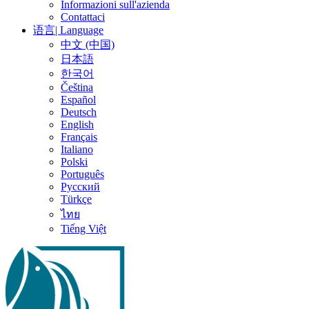
Informazioni sull'azienda
Contattaci
语言| Language
中文 (中国)
日本語
한국어
Čeština
Español
Deutsch
English
Français
Italiano
Polski
Português
Русский
Türkçe
ไทย
Tiếng Việt