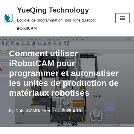
YueQing Technology
Skip
Logiciel de programmation hors ligne du robot
to
iRobotCAM
content
Comment utiliser
iRobotCAM pour
programmer et automatiser
les unités de production de
matériaux robotisés
by
iRobotCAMReference
2025.4.19.