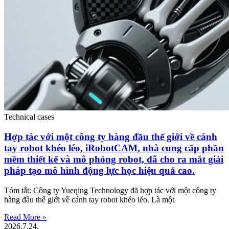
Technical cases
Hợp tác với một công ty hàng đầu thế giới về cánh
tay robot khéo léo, iRobotCAM, nhà cung cấp phần
mềm thiết kế và mô phỏng robot, đã cho ra mắt giải
pháp tạo mô hình động lực học hiệu quả cao.
Tóm tắt: Công ty Yueqing Technology đã hợp tác với một công ty
hàng đầu thế giới về cánh tay robot khéo léo. Là một
Read More »
2026.7.24.