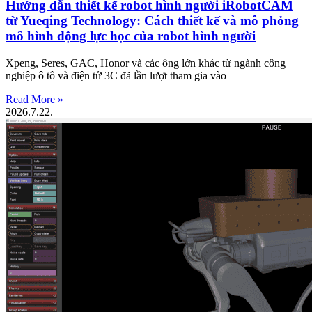
Hướng dẫn thiết kế robot hình người iRobotCAM
từ Yueqing Technology: Cách thiết kế và mô phỏng
mô hình động lực học của robot hình người
Xpeng, Seres, GAC, Honor và các ông lớn khác từ ngành công
nghiệp ô tô và điện tử 3C đã lần lượt tham gia vào
Read More »
2026.7.22.