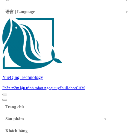
语言 | Language
YueQing Technology
Phần mềm lập trình robot ngoại tuyến iRobotCAM
Navigation
Menu
Navigation
Menu
Trang chủ
Sản phẩm
Khách hàng