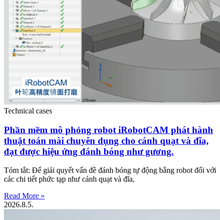
Technical cases
Phần mềm mô phỏng robot iRobotCAM phát hành
thuật toán mài chuyên dụng cho cánh quạt và đĩa,
đạt được hiệu ứng đánh bóng như gương.
Tóm tắt: Để giải quyết vấn đề đánh bóng tự động bằng robot đối với
các chi tiết phức tạp như cánh quạt và đĩa,
Read More »
2026.8.5.