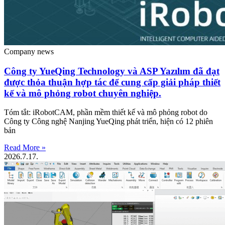
Company news
Công ty YueQing Technology và ASP Yazılım đã đạt
được thỏa thuận hợp tác để cung cấp giải pháp thiết
kế và mô phỏng robot chuyên nghiệp.
Tóm tắt: iRobotCAM, phần mềm thiết kế và mô phỏng robot do
Công ty Công nghệ Nanjing YueQing phát triển, hiện có 12 phiên
bản
Read More »
2026.7.17.