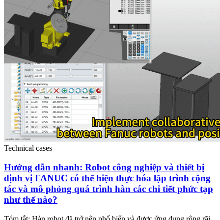
Technical cases
Hướng dẫn nhanh: Robot công nghiệp và thiết bị
định vị FANUC có thể hiện thực hóa lập trình cộng
tác và mô phỏng quá trình hàn các chi tiết phức tạp
như thế nào?
Tóm tắt: Hàn robot đã trở nên phổ biến và được ứng dụng rộng rãi