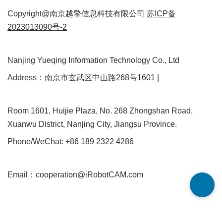
Copyright@南京越擎信息科技有限公司
苏ICP备
2023013090号-2
Nanjing Yueqing Information Technology Co., Ltd
Address：南京市玄武区中山路268号1601 |
Room 1601, Huijie Plaza, No. 268 Zhongshan Road,
Xuanwu District, Nanjing City, Jiangsu Province.
Phone/WeChat: +86 189 2322 4286
Email：cooperation@iRobotCAM.com
Neve
| Powered by
WordPress