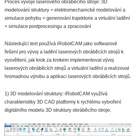
Proces vývoje laserového obráběcího stroje: 3D
modelování struktury < elektromechanické modelování a
simulace pohybu < generování trajektorie a virtuální ladění
< simulace postprocesingu a zpracování
Následující text používá iRobotCAM jako softwarové
řešení pro vývoj a ladění laserových obráběcích strojů k
vysvětlení, jak krok za krokem implementovat vývoj
laserových obráběcích strojů a virtuální ladění a realizovat
hromadnou výrobu a aplikaci laserových obráběcích strojů.
1) 3D modelování struktury: iRobotCAM využívá
charakteristiky 3D CAD platformy k rychlému vytvoření
digitálního modelu 3D struktury obráběcího stroje.