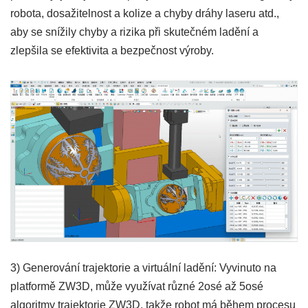
robota, dosažitelnost a kolize a chyby dráhy laseru atd.,
aby se snížily chyby a rizika při skutečném ladění a
zlepšila se efektivita a bezpečnost výroby.
3) Generování trajektorie a virtuální ladění: Vyvinuto na
platformě ZW3D, může využívat různé 2osé až 5osé
algoritmy trajektorie ZW3D, takže robot má během procesu