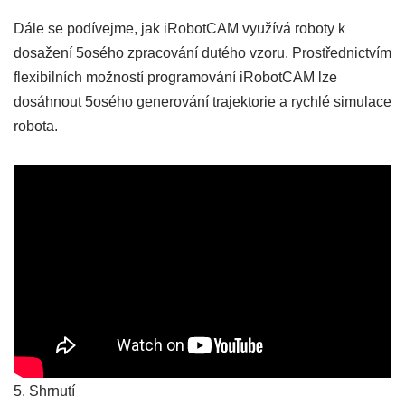
Dále se podívejme, jak iRobotCAM využívá roboty k
dosažení 5osého zpracování dutého vzoru. Prostřednictvím
flexibilních možností programování iRobotCAM lze
dosáhnout 5osého generování trajektorie a rychlé simulace
robota.
5. Shrnutí