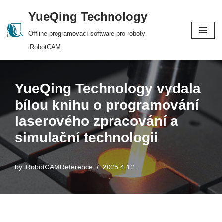
YueQing Technology
Skip
Offline programovací software pro roboty
to
iRobotCAM
content
YueQing Technology vydala
bílou knihu o programování
laserového zpracování a
simulační technologii
by
iRobotCAMReference
2025.4.12.