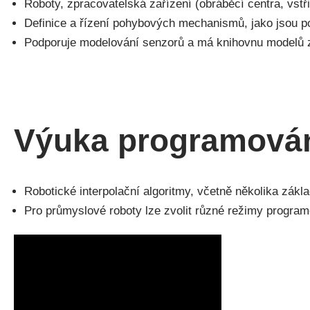
Roboty, zpracovatelská zařízení (obráběcí centra, vstři
Definice a řízení pohybových mechanismů, jako jsou p
Podporuje modelování senzorů a má knihovnu modelů za
Výuka programován
Robotické interpolační algoritmy, včetně několika zákla
Pro průmyslové roboty lze zvolit různé režimy program