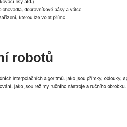
kovací lisy atd.)
olohovadla, dopravníkové pásy a válce
řízení, kterou lze volat přímo
í robotů
dních interpolačních algoritmů, jako jsou přímky, oblouky, sp
ování, jako jsou režimy ručního nástroje a ručního obrobku.