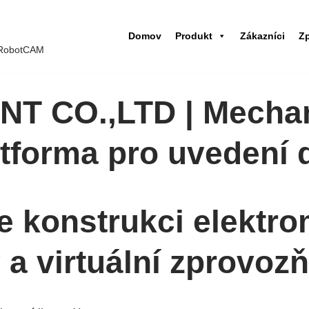
Domov
Produkt
Zákazníci
Z
 iRobotCAM
 CO.,LTD | Mechani
latforma pro uvedení
e konstrukci elektr
 a virtuální zprovoz