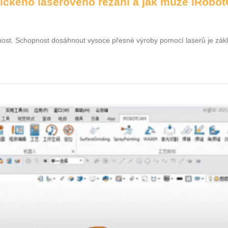
otického laserového řezání a jak může iRob
esnost. Schopnost dosáhnout vysoce přesné výroby pomocí laserů je z