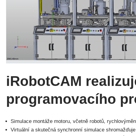
iRobotCAM realizuj
programovacího pr
Simulace montáže motoru, včetně robotů, rychlovýměn
Virtuální a skutečná synchronní simulace shromažďuje 