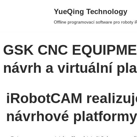
YueQing Technology
Skip
Offline programovací software pro roboty
to
content
GSK CNC EQUIPMENT
návrh a virtuální p
iRobotCAM realizuj
návrhové platformy