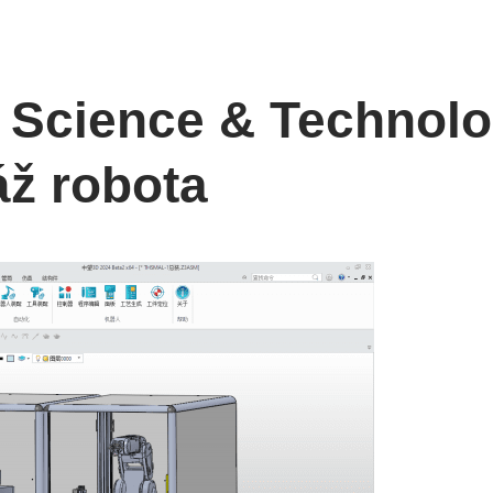
Science & Technolog
áž robota