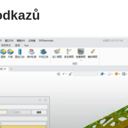
odkazů