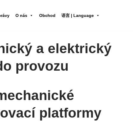
právy
O nás
Obchod
语言 | Language
cký a elektrický
 do provozu
omechanické
ňovací platformy