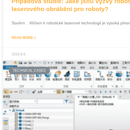
Případová studie: Jaké jsou výzvy rob
laserového obrábění pro roboty?
Souhrn : Klíčem k robotické laserové technologii je vysoká př
READ MORE »
2026.8.6.
TECHNICAL CASES