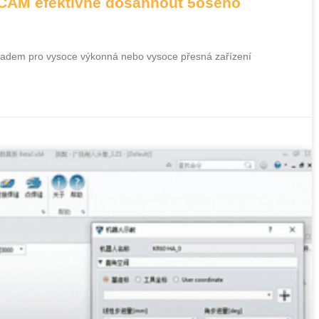
otCAM efektivně dosáhnout 5osého
ákladem pro vysoce výkonná nebo vysoce přesná zařízení