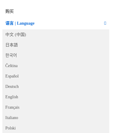
购买
语言 | Language
中文 (中国)
日本語
한국어
Čeština
Español
Deutsch
English
Français
Italiano
Polski