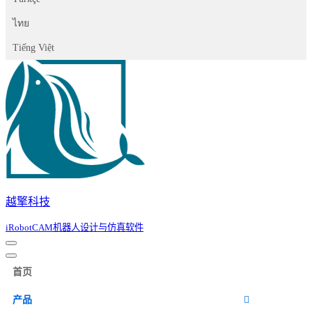
ไทย
Tiếng Việt
越擎科技
iRobotCAM机器人设计与仿真软件
导
导
航
首页
航
菜
菜
单
产品
单